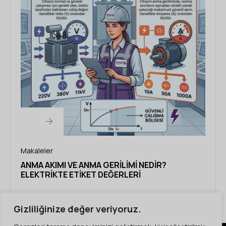
Makal
SEKO
SIST
Makaleler
ANMA AKIMI VE ANMA GERILIMI NEDIR?
ELEKTRIKTE ETIKET DEĞERLERI
Gizliliğinize değer veriyoruz.