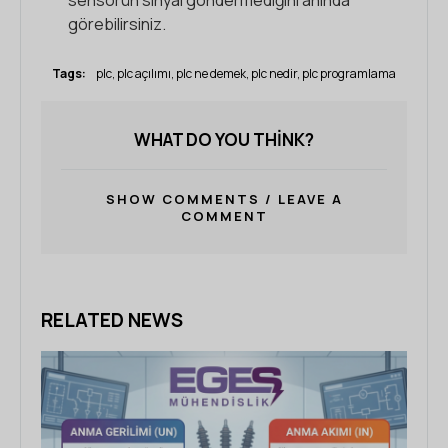
görebilirsiniz.
Tags:
plc
,
plc açılımı
,
plc ne demek
,
plc nedir
,
plc programlama
WHAT DO YOU THINK?
SHOW COMMENTS / LEAVE A
COMMENT
RELATED NEWS