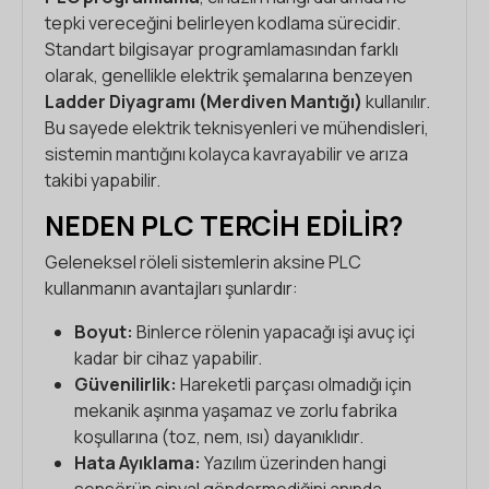
tepki vereceğini belirleyen kodlama sürecidir.
Standart bilgisayar programlamasından farklı
olarak, genellikle elektrik şemalarına benzeyen
Ladder Diyagramı (Merdiven Mantığı)
kullanılır.
Bu sayede elektrik teknisyenleri ve mühendisleri,
sistemin mantığını kolayca kavrayabilir ve arıza
takibi yapabilir.
NEDEN PLC TERCIH EDILIR?
Geleneksel röleli sistemlerin aksine PLC
kullanmanın avantajları şunlardır:
Boyut:
Binlerce rölenin yapacağı işi avuç içi
kadar bir cihaz yapabilir.
Güvenilirlik:
Hareketli parçası olmadığı için
mekanik aşınma yaşamaz ve zorlu fabrika
koşullarına (toz, nem, ısı) dayanıklıdır.
Hata Ayıklama:
Yazılım üzerinden hangi
sensörün sinyal göndermediğini anında