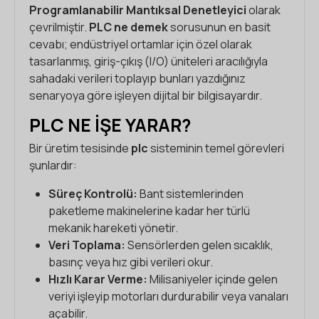
Programlanabilir Mantıksal Denetleyici
olarak
çevrilmiştir.
PLC ne demek
sorusunun en basit
cevabı; endüstriyel ortamlar için özel olarak
tasarlanmış, giriş-çıkış (I/O) üniteleri aracılığıyla
sahadaki verileri toplayıp bunları yazdığınız
senaryoya göre işleyen dijital bir bilgisayardır.
PLC NE İŞE YARAR?
Bir üretim tesisinde
plc
sisteminin temel görevleri
şunlardır:
Süreç Kontrolü:
Bant sistemlerinden
paketleme makinelerine kadar her türlü
mekanik hareketi yönetir.
Veri Toplama:
Sensörlerden gelen sıcaklık,
basınç veya hız gibi verileri okur.
Hızlı Karar Verme:
Milisaniyeler içinde gelen
veriyi işleyip motorları durdurabilir veya vanaları
açabilir.