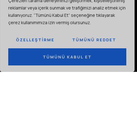
Çerezleri tarama deneyiminizi geliştirmek, kişiselleştirilmiş
reklamlar veya içerik sunmak ve trafiğimizi analiz etmek için
kullanıyoruz. “Tümünü Kabul Et” seçeneğine tıklayarak
ELEKTRIK MÜHENDISLIĞINDE
çerez kullanımımıza izin vermiş olursunuz.
MÜKEMMELLIKTE YENI BIR
ÇAĞA ÖNCÜLÜK EDIYORUZ
ÖZELLEŞTIRME
TÜMÜNÜ REDDET
Gelen kutunuza gönderilen haftalık sektör bilgileri.
TÜMÜNÜ KABUL ET
ABONE OL
TÜM LOKASYONLARIMIZ
OSMANGAZI MAH. BILALI HABEŞI CAD. NO:24