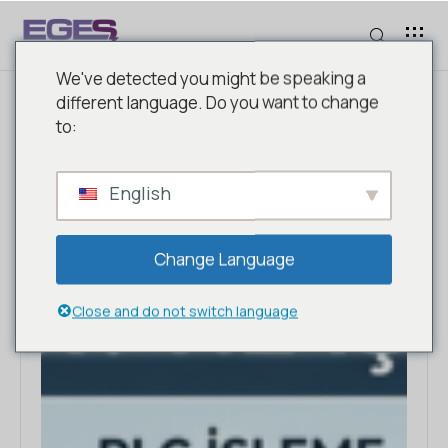
We've detected you might be speaking a
different language. Do you want to change
Şubat 14, 2026
Makaleler
to:
PLC NEDIR? NE İŞE YARAR?
ENDÜSTRIYEL OTOMASYONUN
English
BEYNI
Change Language
Close and do not switch language