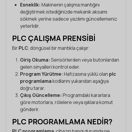
Esneklik:
Makinenin çalışma mantığını
değiştirmek istediğinizde mekanik aksamı
sökmek yerine sadece yazılımı güncellemeniz
yeterlidir.
PLC ÇALIŞMA PRENSIBI
Bir
PLC
, döngüsel bir mantıkla çalışır:
Giriş Okuma:
Sensörlerden veya butonlardan
gelen sinyalleri kontrol eder.
Program Yürütme:
Hafızasına yüklü olan
plc
programlama
kodlarını yukarıdan aşağıya
doğru tarar.
Çıkış Güncelleme:
Programdaki kararlara
göre motorlara, rölelere veya ışıklara komut
gönderir.
PLC PROGRAMLAMA NEDIR?
PLC programlama
, cihazın hangi durumda ne