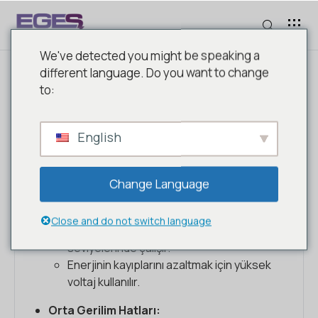
We've detected you might be speaking a
different language. Do you want to change
to:
ENERJI NAKIL HATTI TÜRLERI
English
Yüksek Gerilim Hatları:
Change Language
Uzun mesafelerde elektrik iletimi için
kullanılır.
Close and do not switch language
Genellikle 110 kV ve üzeri gerilim
seviyelerinde çalışır.
Enerjinin kayıplarını azaltmak için yüksek
voltaj kullanılır.
Orta Gerilim Hatları: