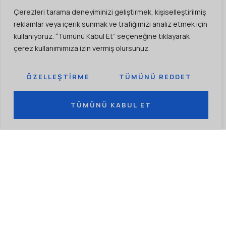
minimize edilmesi.
Çerezleri tarama deneyiminizi geliştirmek, kişiselleştirilmiş
reklamlar veya içerik sunmak ve trafiğimizi analiz etmek için
kullanıyoruz. “Tümünü Kabul Et” seçeneğine tıklayarak
GENIŞ KAPSAMA:
çerez kullanımımıza izin vermiş olursunuz.
Uzak yerleşim alanlarına enerji taşınabilmesi.
ÖZELLEŞTIRME
TÜMÜNÜ REDDET
TÜMÜNÜ KABUL ET
GÜVENILIRLIK:
Elektrik sisteminin sürekli ve kesintisiz
çalışmasını sağlama.
ELEKTRIK MÜHENDISLIĞINDE