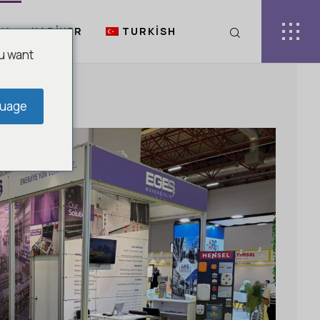
YA
KARIYER
TURKISH
u want
guage