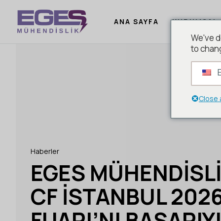
ANA SAYFA
KURUMSAL
We've d
to chan
E
Close 
Haberler
EGES MÜHENDISLI
CF İSTANBUL 202
FUARI’NI BAŞARIY