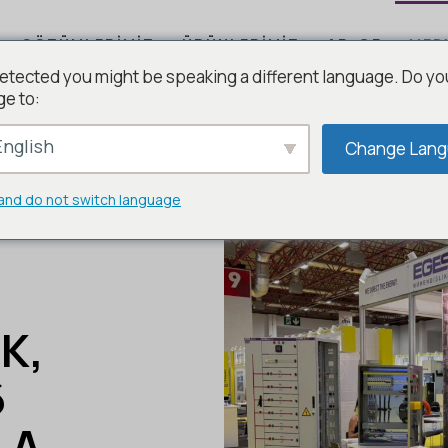
ÇÖZÜMLERIMIZ
ÜRÜNLERIMIZ
AR-GE
MED
etected you might be speaking a different language. Do yo
ge to:
nglish
Change Lan
and do not switch language
K,
6
LA