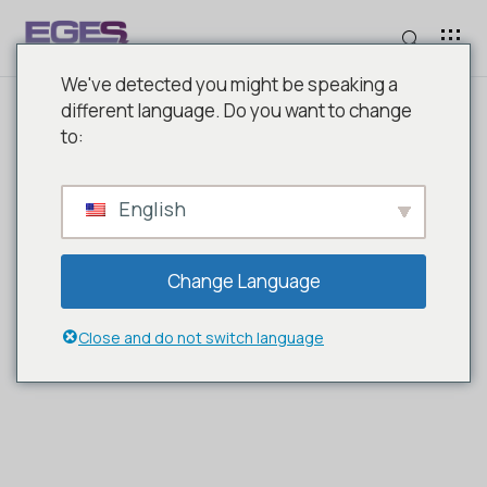
We've detected you might be speaking a
different language. Do you want to change
to:
KATEGORI HABERLER
English
Change Language
Close and do not switch language