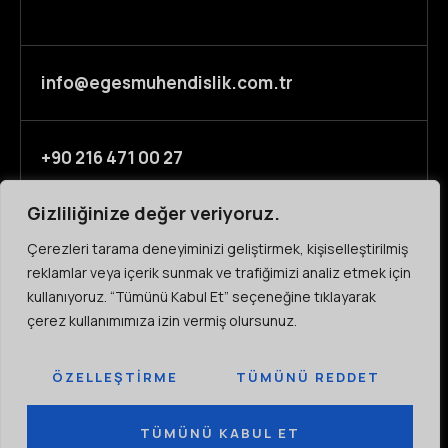
info@egesmuhendislik.com.tr
+90 216 471 00 27
Gizliliğinize değer veriyoruz.
KURUMSAL
AR-GE
Çerezleri tarama deneyiminizi geliştirmek, kişiselleştirilmiş
reklamlar veya içerik sunmak ve trafiğimizi analiz etmek için
Hakkımızda
Ar-Ge Laboratuvar
kullanıyoruz. “Tümünü Kabul Et” seçeneğine tıklayarak
İnsanlık
Ekolojik İnovasyon
çerez kullanımımıza izin vermiş olursunuz.
Bize Ulaşın
Teknik Dökümanlar
ÖZELLEŞTIRME
TÜMÜNÜ REDDET
Müşterimiz Olun
ISO Sertfikasyon
MEDYA
KARIYER
TÜMÜNÜ KABUL ET