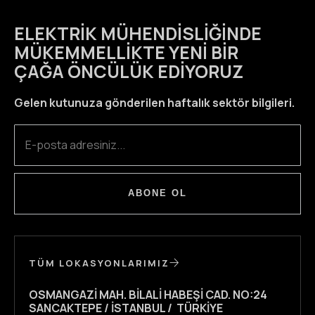
ELEKTRIK MÜHENDISLIĞINDE
MÜKEMMELLIKTE YENI BIR
ÇAĞA ÖNCÜLÜK EDIYORUZ
Gelen kutunuza gönderilen haftalık sektör bilgileri.
ABONE OL
TÜM LOKASYONLARIMIZ
OSMANGAZI MAH. BILALI HABEŞI CAD. NO:24
SANCAKTEPE / İSTANBUL / TÜRKIYE