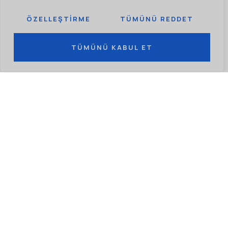
ÖZELLEŞTIRME
TÜMÜNÜ REDDET
GÜVENLIK SAĞLAR
Sistem güvenliğini sağlayarak güneş enerjisi
TÜMÜNÜ KABUL ET
tesisatlarını olası kazalardan korur.
UZUN ÖMÜRLÜ VE DAYANIKLI
Dış etkenlere dayanıklı malzemeden üretilmiş
olması, uzun süreli kullanım sağlar.