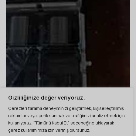
Gizliliğinize değer veriyoruz.
Çerezleri tarama deneyiminizi geliştirmek, kişiselleştirilmiş
reklamlar veya içerik sunmak ve trafiğimizi analiz etmek için
kullanıyoruz. “Tümünü Kabul Et” seçeneğine tıklayarak
çerez kullanımımıza izin vermiş olursunuz.