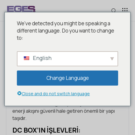
We've detected you might be speaking a
different language. Do you want to change
to:
GÜNEŞ ENERJI SISTEMI DC
BOX
English
DC Box, güneş panellerinden (fotovoltaik
Change Language
paneller) gelen doğru akımı (DC) güvenli ve verimli
bir şekilde toplamak, dağıtmak ve koruma
Close and do not switch language
sağlamak amacıyla tasarlanmış bir kontrol
kutusudur. Bu kutu, güneş enerjisi sistemlerinde
enerji akışını güvenli hale getiren önemli bir yapı
taşıdır.
DC BOX’IN İŞLEVLERI: