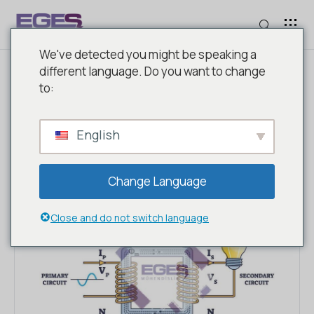
We've detected you might be speaking a
different language. Do you want to change
to:
ETIKET: TRAFO NE DEMEK
English
Change Language
Close and do not switch language