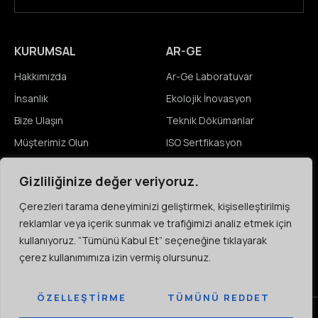
KURUMSAL
AR-GE
Hakkımızda
Ar-Ge Laboratuvar
İnsanlık
Ekolojik İnovasyon
Bize Ulaşın
Teknik Dökümanlar
Müşterimiz Olun
ISO Sertfikasyon
Gizliliğinize değer veriyoruz.
MEDYA
KARIYER
Çerezleri tarama deneyiminizi geliştirmek, kişiselleştirilmiş
Haberler
Açık Pozisyonlar
reklamlar veya içerik sunmak ve trafiğimizi analiz etmek için
Etkinlikler
Öğrenciler
kullanıyoruz. “Tümünü Kabul Et” seçeneğine tıklayarak
Video & Resim Galeri
Çeşitlilik & Kapsayıcılık
çerez kullanımımıza izin vermiş olursunuz.
ÖZELLEŞTIRME
TÜMÜNÜ REDDET