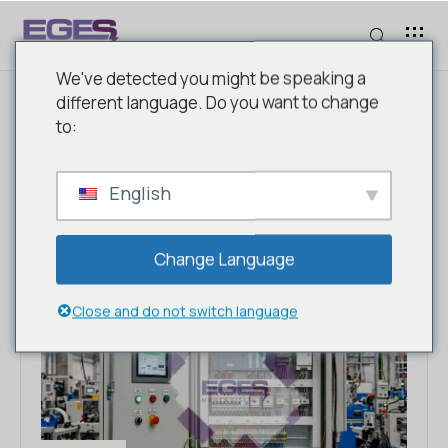
We've detected you might be speaking a
different language. Do you want to change
to:
ETIKET: OTOMASYON
PANOSU
English
Change Language
Close and do not switch language