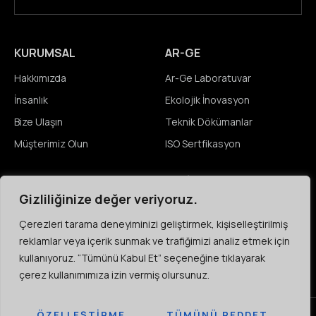
KURUMSAL
AR-GE
Hakkımızda
Ar-Ge Laboratuvar
İnsanlık
Ekolojik İnovasyon
Bize Ulaşın
Teknik Dökümanlar
Müşterimiz Olun
ISO Sertfikasyon
MEDYA
KARIYER
Gizliliğinize değer veriyoruz.
Haberler
Açık Pozisyonlar
Çerezleri tarama deneyiminizi geliştirmek, kişiselleştirilmiş
Etkinlikler
Öğrenciler
reklamlar veya içerik sunmak ve trafiğimizi analiz etmek için
Video & Resim Galeri
Çeşitlilik & Kapsayıcılık
kullanıyoruz. “Tümünü Kabul Et” seçeneğine tıklayarak
çerez kullanımımıza izin vermiş olursunuz.
ÖZELLEŞTIRME
TÜMÜNÜ REDDET