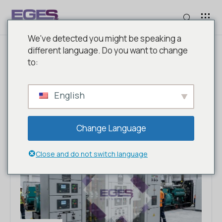
We've detected you might be speaking a
different language. Do you want to change
to:
ETIKET: JENERATÖR
SENKRONIZASYONU.
English
Change Language
Close and do not switch language