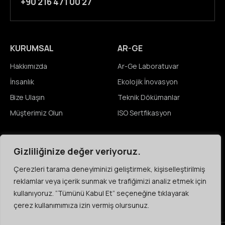
+90 216 471 00 27
KURUMSAL
AR-GE
Hakkımızda
Ar-Ge Laboratuvar
İnsanlık
Ekolojik İnovasyon
Bize Ulaşın
Teknik Dökümanlar
Müşterimiz Olun
ISO Sertfikasyon
MEDYA
KARIYER
Gizliliğinize değer veriyoruz.
Haberler
Açık Pozisyonlar
Çerezleri tarama deneyiminizi geliştirmek, kişiselleştirilmiş
Etkinlikler
Öğrenciler
reklamlar veya içerik sunmak ve trafiğimizi analiz etmek için
Video & Resim Galeri
Çeşitlilik & Kapsayıcılık
kullanıyoruz. “Tümünü Kabul Et” seçeneğine tıklayarak
çerez kullanımımıza izin vermiş olursunuz.