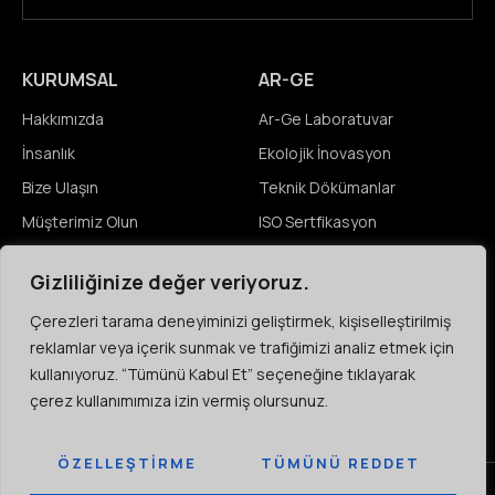
KURUMSAL
AR-GE
Hakkımızda
Ar-Ge Laboratuvar
İnsanlık
Ekolojik İnovasyon
Bize Ulaşın
Teknik Dökümanlar
Müşterimiz Olun
ISO Sertfikasyon
Gizliliğinize değer veriyoruz.
MEDYA
KARIYER
Çerezleri tarama deneyiminizi geliştirmek, kişiselleştirilmiş
Haberler
Açık Pozisyonlar
reklamlar veya içerik sunmak ve trafiğimizi analiz etmek için
Etkinlikler
Öğrenciler
kullanıyoruz. “Tümünü Kabul Et” seçeneğine tıklayarak
Video & Resim Galeri
Çeşitlilik & Kapsayıcılık
çerez kullanımımıza izin vermiş olursunuz.
ÖZELLEŞTIRME
TÜMÜNÜ REDDET