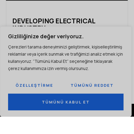
DEVELOPING ELECTRICAL
INDUSTRY
Gizliliğinize değer veriyoruz.
Çerezleri tarama deneyiminizi geliştirmek, kişiselleştirilmiş
EGES COMPANY PROFILE
reklamlar veya içerik sunmak ve trafiğimizi analiz etmek için
kullanıyoruz. “Tümünü Kabul Et” seçeneğine tıklayarak
çerez kullanımımıza izin vermiş olursunuz.
EGES PRESENTATION
ÖZELLEŞTIRME
TÜMÜNÜ REDDET
SUSTAINABILITY REPORT
TÜMÜNÜ KABUL ET
ELEKTRIK MÜHENDISLIĞINDE
MÜKEMMELLIKTE YENI BIR