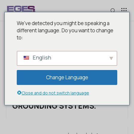
We've detected you might be speaking a
different language. Do you want to change
to:
Cable Conveying Systems
WE PROVIDE YOU WITH THE
BEST QUALITY SERVICE WITH
English
OUR DEEP-ROOTED HISTORY
AND EXPERT STAFF IN THE
Change Language
PRODUCTION/MARKETING OF
CABLE TRAYS, CABLE
Close and do not switch language
SUPPORT, PIPE AND
GROUNDING SYSTEMS.