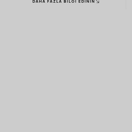
DAHA FAZLA BILGI EDININ