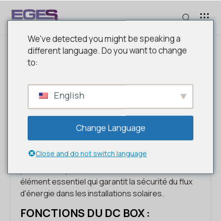
We've detected you might be speaking a
different language. Do you want to change
to:
BOÎTIER DC POUR SYSTÈME
D'ÉNERGIE SOLAIRE
English
Le DC Box est un boîtier de commande conçu
Change Language
pour collecter, distribuer et protéger de manière
sûre et efficace le courant continu (CC)
Close and do not switch language
provenant des panneaux solaires (panneaux
photovoltaïques). Ce boîtier constitue un
élément essentiel qui garantit la sécurité du flux
d'énergie dans les installations solaires.
FONCTIONS DU DC BOX :