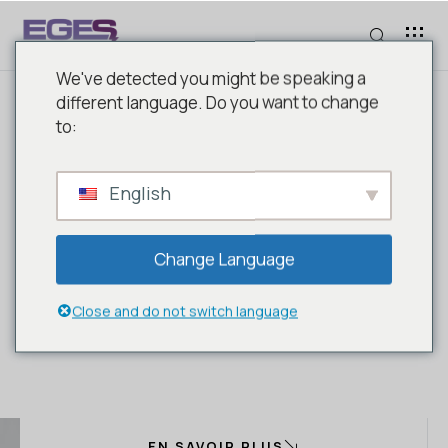
We've detected you might be speaking a
different language. Do you want to change
to:
Certification ISO
GARANTIE DE LA QUALITÉ
DANS LE SECTEUR DE
English
L'ÉLECTRICITÉ
Change Language
Close and do not switch language
EN SAVOIR PLUS