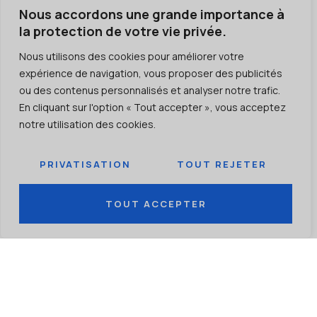
Nous accordons une grande importance à
La norme ISO 9001 met l'accent sur la mesure de la
la protection de votre vie privée.
satisfaction client, la mise en œuvre de la gestion
Nous utilisons des cookies pour améliorer votre
des processus et l'analyse des données afin de
expérience de navigation, vous proposer des publicités
faciliter l'amélioration continue.
ou des contenus personnalisés et analyser notre trafic.
En cliquant sur l'option « Tout accepter », vous acceptez
notre utilisation des cookies.
PRIVATISATION
TOUT REJETER
TOUT ACCEPTER
ISO 9001
PIONNIER D'UNE NOUVELLE ÈRE