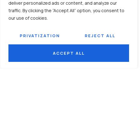
deliver personalized ads or content, and analyze our
traffic. By clicking the “Accept All” option, you consent to
MASTER'S DEGREE / ENTRY
our use of cookies.
LEVEL
Yeni üniversite mezunlarına, tam
PRIVATIZATION
REJECT ALL
zamanlı giriş seviyesi pozisyonlar
aracılığıyla profesyonel
yolculuklarına başlamaları için
ACCEPT ALL
fırsatlar sunuyoruz.
HER YETENEĞIN GELIŞTIĞI BIR
İŞYERİ