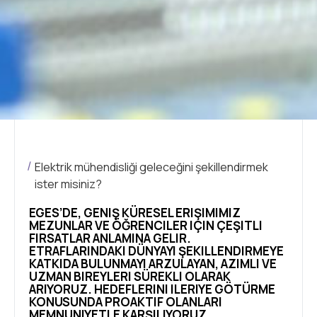
Elektrik mühendisliği geleceğini şekillendirmek
ister misiniz?
EGES’DE, GENIŞ KÜRESEL ERIŞIMIMIZ
MEZUNLAR VE ÖĞRENCILER IÇIN ÇEŞITLI
FIRSATLAR ANLAMINA GELIR.
ETRAFLARINDAKI DÜNYAYI ŞEKILLENDIRMEYE
KATKIDA BULUNMAYI ARZULAYAN, AZIMLI VE
UZMAN BIREYLERI SÜREKLI OLARAK
ARIYORUZ. HEDEFLERINI ILERIYE GÖTÜRME
KONUSUNDA PROAKTIF OLANLARI
MEMNUNIYETLE KARŞILIYORUZ.