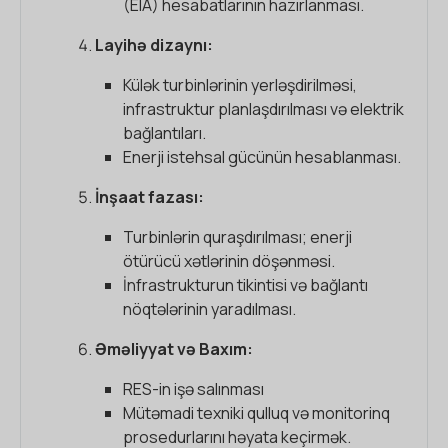
(EIA) hesabatlarının hazırlanması.
Layihə dizaynı:
Külək turbinlərinin yerləşdirilməsi,
infrastruktur planlaşdırılması və elektrik
bağlantıları.
Enerji istehsal gücünün hesablanması.
İnşaat fazası:
Turbinlərin quraşdırılması; enerji
ötürücü xətlərinin döşənməsi.
İnfrastrukturun tikintisi və bağlantı
nöqtələrinin yaradılması.
Əməliyyat və Baxım:
RES-in işə salınması
Mütəmadi texniki qulluq və monitorinq
prosedurlarını həyata keçirmək.