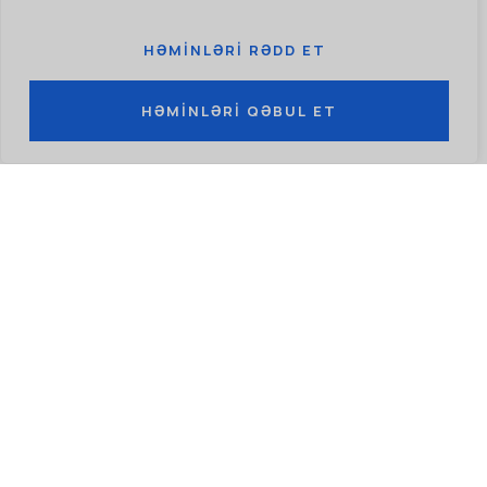
Uyğun yerləri müəyyənləşdirmək və ictimai
qəbul əldə etmək.
HƏMINLƏRI RƏDD ET
HƏMINLƏRI QƏBUL ET
ƏTRAF MÜHITƏ TƏSIRLƏR:
Quşların köçmə marşrutlarına və yerli
ekosistemlərə mümkün təsirlər.
XƏRC:
Yüksək ilkin investisiya və xərclərin idarə