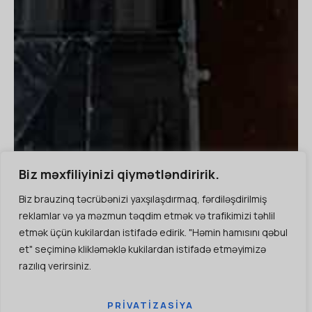
Biz məxfiliyinizi qiymətləndiririk.
Biz brauzinq təcrübənizi yaxşılaşdırmaq, fərdiləşdirilmiş
reklamlar və ya məzmun təqdim etmək və trafikimizi təhlil
etmək üçün kukilardan istifadə edirik. "Həmin hamısını qəbul
et" seçiminə klikləməklə kukilardan istifadə etməyimizə
razılıq verirsiniz.
YER SEÇIMI:
PRIVATIZASIYA