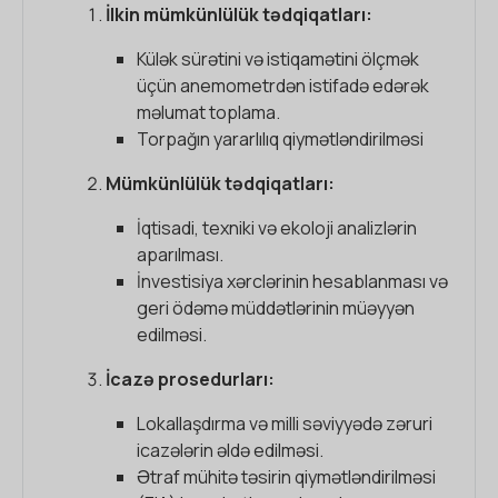
İlkin mümkünlülük tədqiqatları:
Külək sürətini və istiqamətini ölçmək
üçün anemometrdən istifadə edərək
məlumat toplama.
Torpağın yararlılıq qiymətləndirilməsi
Mümkünlülük tədqiqatları:
İqtisadi, texniki və ekoloji analizlərin
aparılması.
İnvestisiya xərclərinin hesablanması və
geri ödəmə müddətlərinin müəyyən
edilməsi.
İcazə prosedurları:
Lokallaşdırma və milli səviyyədə zəruri
icazələrin əldə edilməsi.
Ətraf mühitə təsirin qiymətləndirilməsi