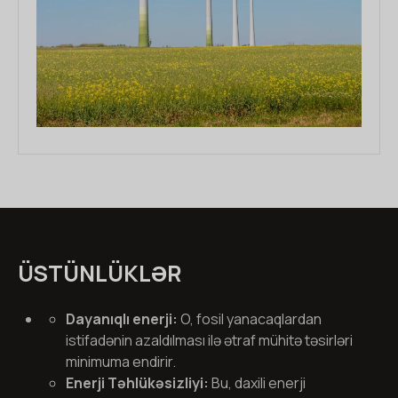
ÜSTÜNLÜKLƏR
Dayanıqlı enerji:
O, fosil yanacaqlardan
istifadənin azaldılması ilə ətraf mühitə təsirləri
minimuma endirir.
Enerji Təhlükəsizliyi:
Bu, daxili enerji