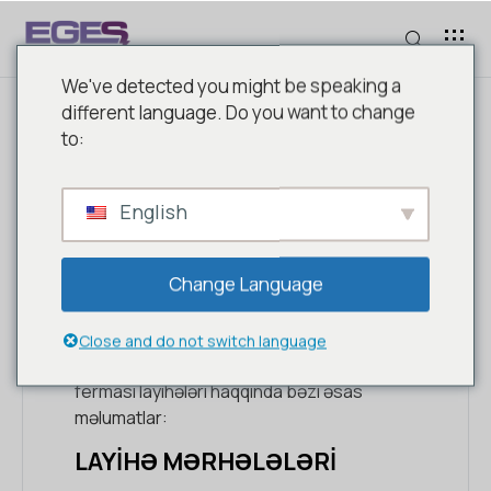
We've detected you might be speaking a
different language. Do you want to change
to:
RES LAYIHƏLƏRI
English
Külək ferması (WF) layihələri külək enerjisini
Change Language
elektrik enerjisinə çevirmək üçün nəzərdə
tutulmuş obyektlərdir. Bu layihələr davamlı
enerji istehsalı və ekoloji təsirlərin
Close and do not switch language
minimallaşdırılması baxımından vacibdir. Külək
ferması layihələri haqqında bəzi əsas
məlumatlar:
LAYIHƏ MƏRHƏLƏLƏRI